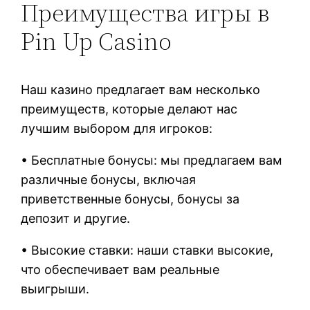
Преимущества игры в
Pin Up Casino
Наш казино предлагает вам несколько
преимуществ, которые делают нас
лучшим выбором для игроков:
• Бесплатные бонусы: мы предлагаем вам
различные бонусы, включая
приветственные бонусы, бонусы за
депозит и другие.
• Высокие ставки: наши ставки высокие,
что обеспечивает вам реальные
выигрыши.