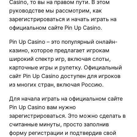
Casino, то вы на правом пути. В этом
руководстве мы рассмотрим, как
зарегистрироваться и начать играть на
официальном сайте Pin Up Casino.
Pin Up Casino – это популярный онлайн-
казино, которое предлагает игрокам
широкий спектр игр, включая слоты,
карточные игры и рулетку. Официальный
сайт Pin Up Casino доступен для игроков
из многих стран, включая Россию.
Для начала играть на официальном сайте
Pin Up Casino вам нужно
зарегистрироваться. Это можно сделать в
считанные минуты, просто заполнив
форму регистрации и подтвердив свой