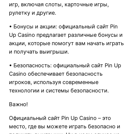
игр, включая слоты, карточные игры,
рулетку и другие.
• Бонусы и акции: официальный сайт Pin
Up Casino предлагает различные бонусы и
акции, которые помогут вам начать играть
и получать выигрыши.
• Безопасность: официальный сайт Pin Up
Casino обеспечивает безопасность
игроков, используя современные
технологии и системы безопасности.
Важно!
Официальный сайт Pin Up Casino – это
место, где вы можете играть безопасно и