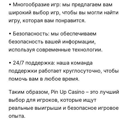
• Многообразие игр: мы предлагаем вам
широкий выбор игр, чтобы вы могли найти
игру, которая вам понравится.
• Безопасность: мы обеспечиваем
безопасность вашей информации,
используя современные технологии.
• 24/7 поддержка: наша команда
поддержки работает круглосуточно, чтобы
помочь вам в любое время.
Таким образом, Pin Up Casino – это лучший
выбор для игроков, которые ищут
реальные выигрыши и безопасное игровое
опыта.