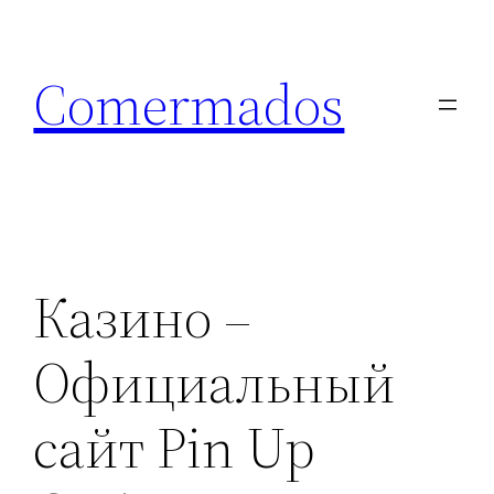
Skip
to
Comermados
content
Казино –
Официальный
сайт Pin Up