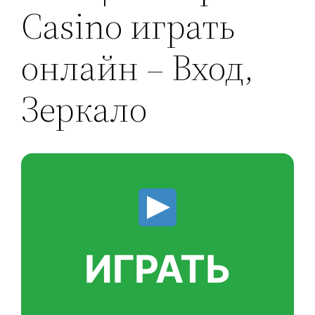
Casino играть
онлайн – Вход,
Зеркало
ИГРАТЬ