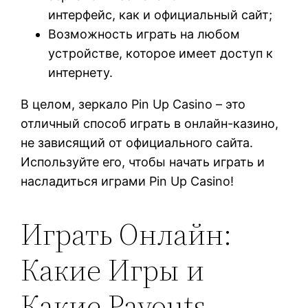
интерфейс, как и официальный сайт;
Возможность играть на любом
устройстве, которое имеет доступ к
интернету.
В целом, зеркало Pin Up Casino – это
отличный способ играть в онлайн-казино,
не зависящий от официального сайта.
Используйте его, чтобы начать играть и
насладиться играми Pin Up Casino!
Играть Онлайн:
Какие Игры и
Какие Payouts