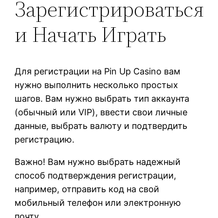
Зарегистрироваться
и Начать Играть
Для регистрации на Pin Up Casino вам
нужно выполнить несколько простых
шагов. Вам нужно выбрать тип аккаунта
(обычный или VIP), ввести свои личные
данные, выбрать валюту и подтвердить
регистрацию.
Важно! Вам нужно выбрать надежный
способ подтверждения регистрации,
например, отправить код на свой
мобильный телефон или электронную
почту.