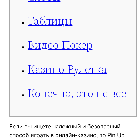
Таблицы
Видео-Покер
Казино-Рулетка
Конечно, это не все
Если вы ищете надежный и безопасный
способ играть в онлайн-казино, то Pin Up