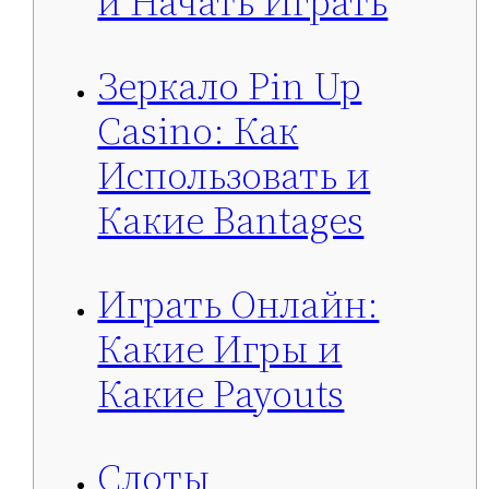
и Начать Играть
Зеркало Pin Up
Casino: Как
Использовать и
Какие Вantages
Играть Онлайн:
Какие Игры и
Какие Payouts
Слоты