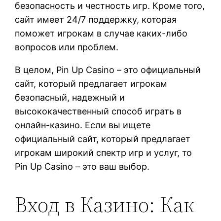
безопасность и честность игр. Кроме того,
сайт имеет 24/7 поддержку, которая
поможет игрокам в случае каких-либо
вопросов или проблем.
В целом, Pin Up Casino – это официальный
сайт, который предлагает игрокам
безопасный, надежный и
высококачественный способ играть в
онлайн-казино. Если вы ищете
официальный сайт, который предлагает
игрокам широкий спектр игр и услуг, то
Pin Up Casino – это ваш выбор.
Вход в Казино: Как