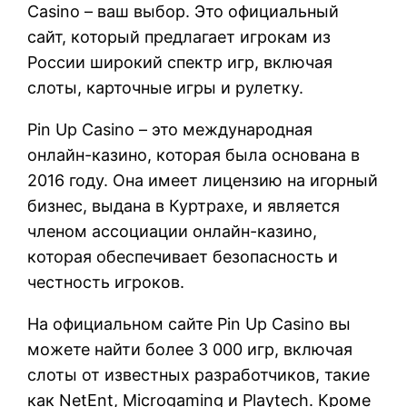
Casino – ваш выбор. Это официальный
сайт, который предлагает игрокам из
России широкий спектр игр, включая
слоты, карточные игры и рулетку.
Pin Up Casino – это международная
онлайн-казино, которая была основана в
2016 году. Она имеет лицензию на игорный
бизнес, выдана в Куртрахе, и является
членом ассоциации онлайн-казино,
которая обеспечивает безопасность и
честность игроков.
На официальном сайте Pin Up Casino вы
можете найти более 3 000 игр, включая
слоты от известных разработчиков, такие
как NetEnt, Microgaming и Playtech. Кроме