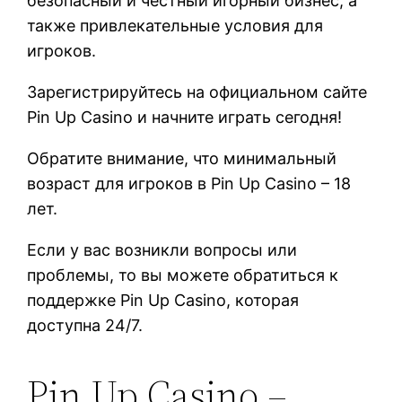
безопасный и честный игорный бизнес, а
также привлекательные условия для
игроков.
Зарегистрируйтесь на официальном сайте
Pin Up Casino и начните играть сегодня!
Обратите внимание, что минимальный
возраст для игроков в Pin Up Casino – 18
лет.
Если у вас возникли вопросы или
проблемы, то вы можете обратиться к
поддержке Pin Up Casino, которая
доступна 24/7.
Pin Up Casino –