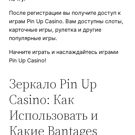
После регистрации вы получите доступ к
играм Pin Up Casino. Вам доступны слоты,
карточные игры, рулетка и другие
популярные игры.
Начните играть и наслаждайтесь играми
Pin Up Casino!
Зеркало Pin Up
Casino: Как
Использовать и
Какие Вantages