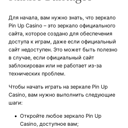
Для начала, вам нужно знать, что зеркало
Pin Up Casino – это зеркало официального
сайта, которое создано для обеспечения
доступа к играм, даже если официальный
сайт недоступен. Это может быть полезно
в случае, если официальный сайт
заблокирован или не работает из-за
технических проблем.
Чтобы начать играть на зеркале Pin Up
Casino, вам нужно выполнить следующие
шаги:
Откройте любое зеркало Pin Up
Casino, доступное вам;