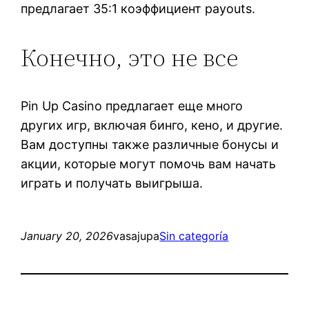
предлагает 35:1 коэффициент payouts.
Конечно, это не все
Pin Up Casino предлагает еще много
других игр, включая бинго, кено, и другие.
Вам доступны также различные бонусы и
акции, которые могут помочь вам начать
играть и получать выигрыша.
January 20, 2026
vasajupa
Sin categoría