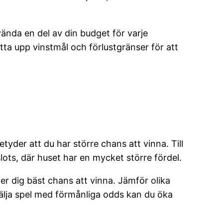
vända en del av din budget för varje
tta upp vinstmål och förlustgränser för att
tyder att du har större chans att vinna. Till
ots, där huset har en mycket större fördel.
 ger dig bäst chans att vinna. Jämför olika
älja spel med förmånliga odds kan du öka