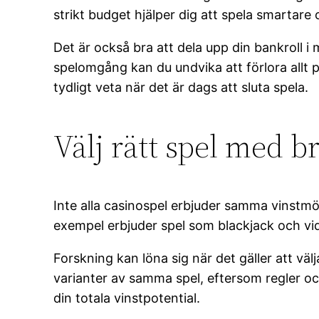
strikt budget hjälper dig att spela smartare 
Det är också bra att dela upp din bankroll i
spelomgång kan du undvika att förlora allt 
tydligt veta när det är dags att sluta spela.
Välj rätt spel med b
Inte alla casinospel erbjuder samma vinstmöjl
exempel erbjuder spel som blackjack och vid
Forskning kan löna sig när det gäller att väl
varianter av samma spel, eftersom regler o
din totala vinstpotential.