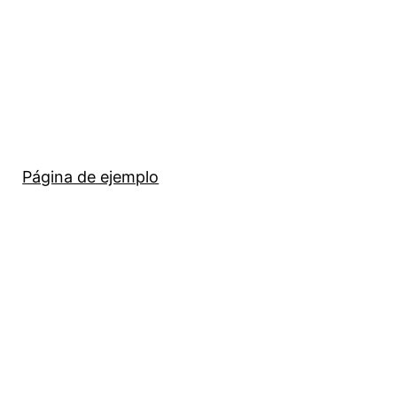
Página de ejemplo