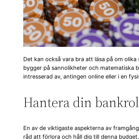
Det kan också vara bra att läsa på om olika
bygger på sannolikheter och matematiska ber
intresserad av, antingen online eller i en fys
Hantera din bankrol
En av de viktigaste aspekterna av framgångs
råd att förlora och håll dig till denna budge