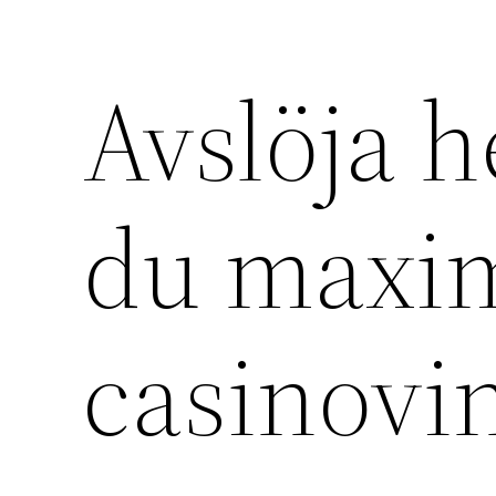
Avslöja 
du maxim
casinovi