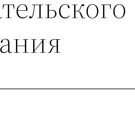
ательского
ания