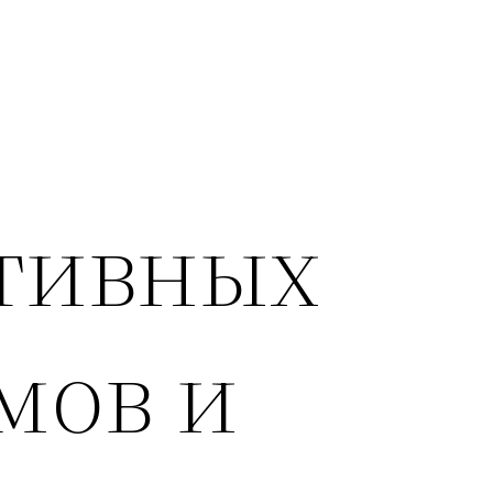
тивных
мов и