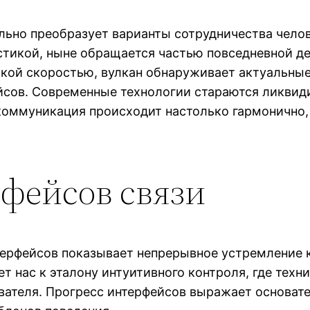
но преобразует варианты сотрудничества челове
астикой, ныне обращается частью повседневной д
кой скоростью, вулкан обнаруживает актуальные
йсов. Современные технологии стараются ликви
коммуникация происходит настолько гармонично, 
фейсов связи
ерфейсов показывает непрерывное устремление к
 нас к эталону интуитивного контроля, где техн
вателя. Прогресс интерфейсов выражает основат