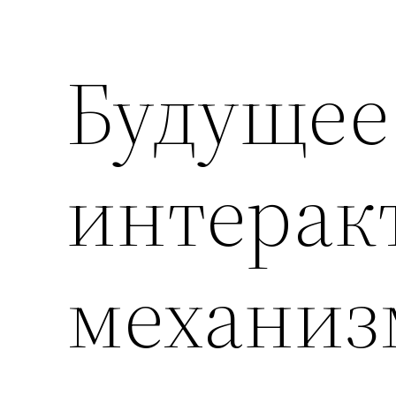
Будущее
интерак
механиз