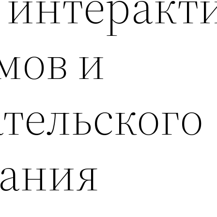
 интеракт
мов и
ательского
ания