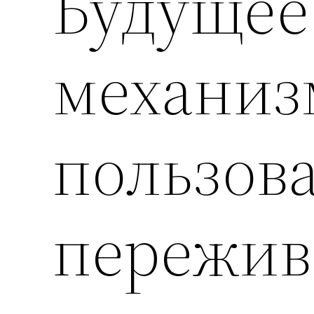
Будущее
механиз
пользов
пережив