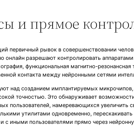
ы и прямое контро
щий первичный рывок в совершенствовании чело
но онлайн разрешают контролировать аппаратами
ография, функциональная магнитно-резонансная
венной контакта между нейронными сетями интел
ируют над созданием имплантируемых микрочипов
окой точностью. Это обнаруживает возможности 
вых пользователей, намеревающихся увеличить с
олькими утилитами одновременно, перескакиват
 с иными пользователями прямо через нейронну