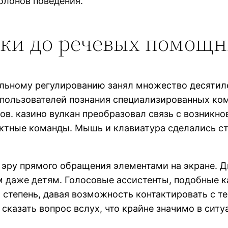
блонов поведения.
оки до речевых помощн
альному регулированию занял множество десятил
ользователей познания специализированных ком
ов. казино вулкан преобразовал связь с возникно
ктные команды. Мышь и клавиатура сделались с
эру прямого обращения элементами на экране. Д
аже детям. Голосовые ассистенты, подобные как S
степень, давая возможность контактировать с те
сказать вопрос вслух, что крайне значимо в ситу