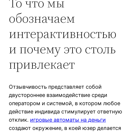
То что мы
обозначаем
интерактивностью
и почему это столь
привлекает
Отзывчивость представляет собой
двустороннее взаимодействие среди
оператором и системой, в котором любое
действие индивида стимулирует ответную
отклик.
игровые автоматы на деньги
создают окружение, в коей юзер делается