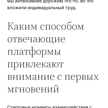
мы интенсивнее дорожим что-то, во что
вложили индивидуальный труд.
Каким способом
отвечающие
платформы
привлекают
внимание с первых
мгновений
Стартовые моменты взаимодействия с