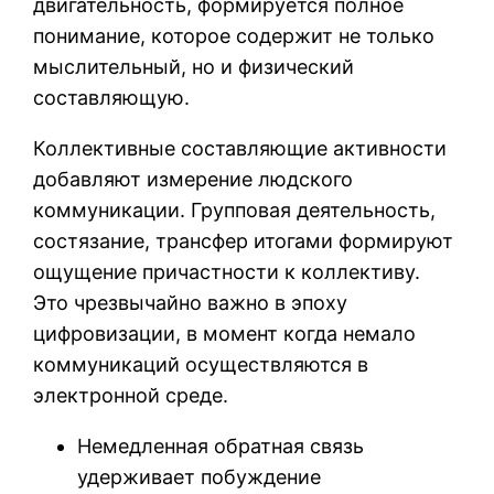
двигательность, формируется полное
понимание, которое содержит не только
мыслительный, но и физический
составляющую.
Коллективные составляющие активности
добавляют измерение людского
коммуникации. Групповая деятельность,
состязание, трансфер итогами формируют
ощущение причастности к коллективу.
Это чрезвычайно важно в эпоху
цифровизации, в момент когда немало
коммуникаций осуществляются в
электронной среде.
Немедленная обратная связь
удерживает побуждение