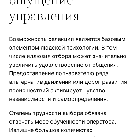
управления
Возможность селекции является базовым
элементом людской психологии. В том
числе иллюзия отбора может значительно
увеличить удовлетворение от общения.
Предоставление пользователю ряда
альтернатив движений или дорог развития
происшествий активирует чувство
независимости и самоопределения.
Степень трудности выбора обязана
отвечать мере обученности оператора.
Излишне большое количество