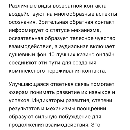
Различные виды возвратной контакта
воздействуют на многообразные аспекты
осознания. Зрительная обратная контакт
информирует о статусе механизма,
осязательная образует телесное чувство
взаимодействия, а аудиальная включает
душевный фон. 10 лучших казино онлайн
соединяют эти пути для создания
комплексного переживания контакта.
Улучшающаяся ответная связь помогает
юзерам понимать развитие их навыков и
успехов. Индикаторы развития, степени
результатов и механизмы поощрений
образуют сильную побуждение для
продолжения взаимодействия. Это