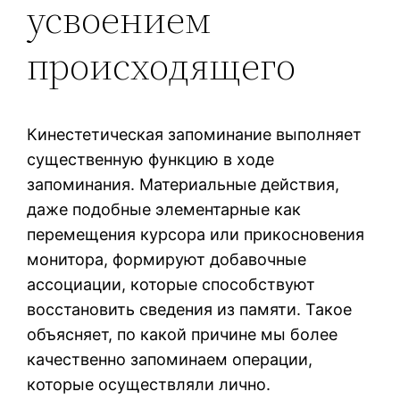
усвоением
происходящего
Кинестетическая запоминание выполняет
существенную функцию в ходе
запоминания. Материальные действия,
даже подобные элементарные как
перемещения курсора или прикосновения
монитора, формируют добавочные
ассоциации, которые способствуют
восстановить сведения из памяти. Такое
объясняет, по какой причине мы более
качественно запоминаем операции,
которые осуществляли лично.