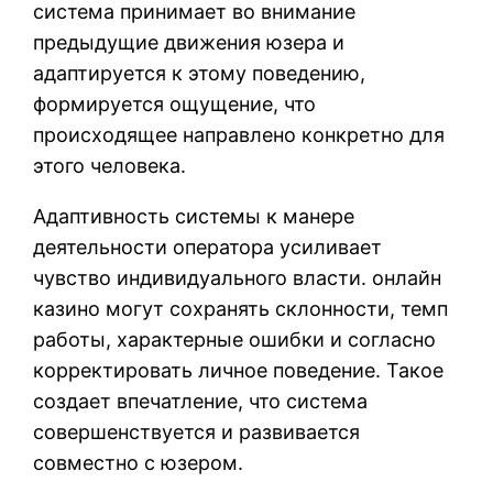
система принимает во внимание
предыдущие движения юзера и
адаптируется к этому поведению,
формируется ощущение, что
происходящее направлено конкретно для
этого человека.
Адаптивность системы к манере
деятельности оператора усиливает
чувство индивидуального власти. онлайн
казино могут сохранять склонности, темп
работы, характерные ошибки и согласно
корректировать личное поведение. Такое
создает впечатление, что система
совершенствуется и развивается
совместно с юзером.