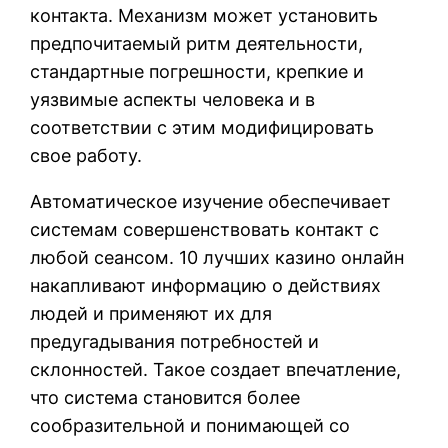
контакта. Механизм может установить
предпочитаемый ритм деятельности,
стандартные погрешности, крепкие и
уязвимые аспекты человека и в
соответствии с этим модифицировать
свое работу.
Автоматическое изучение обеспечивает
системам совершенствовать контакт с
любой сеансом. 10 лучших казино онлайн
накапливают информацию о действиях
людей и применяют их для
предугадывания потребностей и
склонностей. Такое создает впечатление,
что система становится более
сообразительной и понимающей со