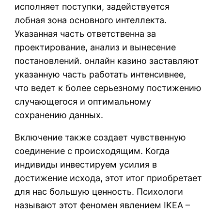
исполняет поступки, задействуется
лобная зона основного интеллекта.
Указанная часть ответственна за
проектирование, анализ и вынесение
постановлений. онлайн казино заставляют
указанную часть работать интенсивнее,
что ведет к более серьезному постижению
случающегося и оптимальному
сохранению данных.
Включение также создает чувственную
соединение с происходящим. Когда
индивиды инвестируем усилия в
достижение исхода, этот итог приобретает
для нас большую ценность. Психологи
называют этот феномен явлением IKEA –