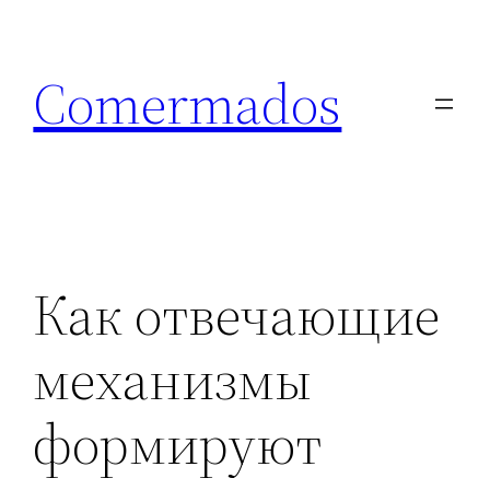
Skip
to
Comermados
content
Как отвечающие
механизмы
формируют