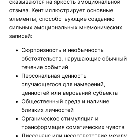
сказываются на яркость эмоциональной
отзыва. Кент иллюстрирует основные
элементы, способствующие созданию
сильных эмоциональных мнемонических
записей:
Сюрпризность и необычность
обстоятельств, нарушающие обычный
течение событий
Персональная ценность
случающегося для намерений,
ценностей или верований субъекта
Общественный среда и наличие
близких личностей
Органическое стимуляция и
трансформация соматических чувств
Диссонанс или несоответствие между