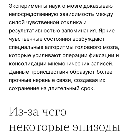
Эксперименты наук о мозге доказывают
непосредственную зависимость между
силой чувственной отклика и
результативностью запоминания. Яркие
чувственные состояния возбуждают
специальные алгоритмы головного мозга,
которые усиливают операции фиксации и
консолидации мнемонических записей.
Данные происшествия образуют более
прочные нервные связи, создавая их
сохранение на длительный срок.
Из-за чего
некоторые эпизоды