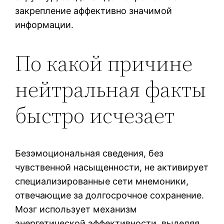
закрепление аффективно значимой
информации.
По какой причине
нейтральная факты
быстро исчезает
Безэмоциональная сведения, без
чувственной насыщенности, не активирует
специализированные сети мнемоники,
отвечающие за долгосрочное сохранение.
Мозг использует механизм
энергетической эффективности, выделяя