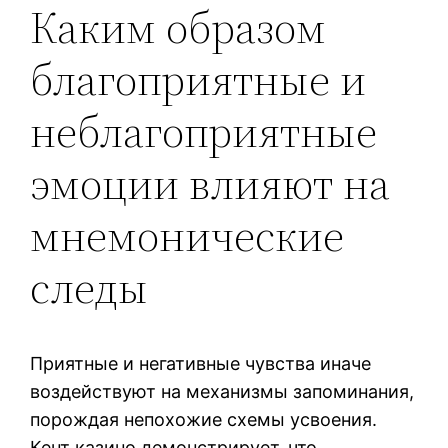
Каким образом
благоприятные и
неблагоприятные
эмоции влияют на
мнемонические
следы
Приятные и негативные чувства иначе
воздействуют на механизмы запоминания,
порождая непохожие схемы усвоения.
Кент казино демонстрирует, что