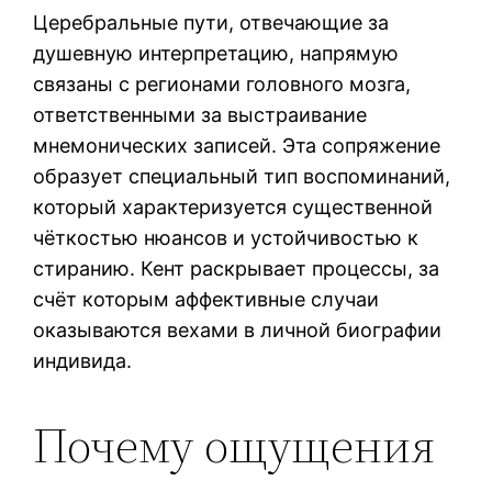
Церебральные пути, отвечающие за
душевную интерпретацию, напрямую
связаны с регионами головного мозга,
ответственными за выстраивание
мнемонических записей. Эта сопряжение
образует специальный тип воспоминаний,
который характеризуется существенной
чёткостью нюансов и устойчивостью к
стиранию. Кент раскрывает процессы, за
счёт которым аффективные случаи
оказываются вехами в личной биографии
индивида.
Почему ощущения