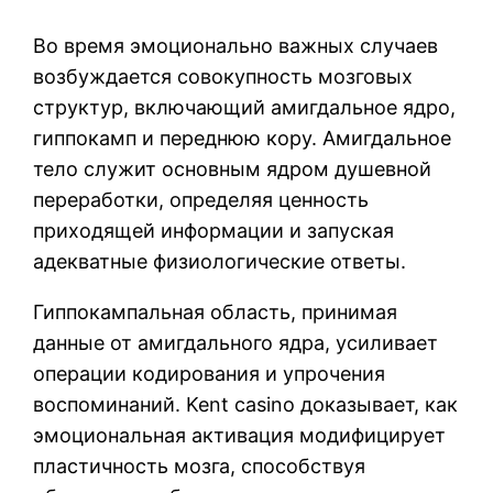
Во время эмоционально важных случаев
возбуждается совокупность мозговых
структур, включающий амигдальное ядро,
гиппокамп и переднюю кору. Амигдальное
тело служит основным ядром душевной
переработки, определяя ценность
приходящей информации и запуская
адекватные физиологические ответы.
Гиппокампальная область, принимая
данные от амигдального ядра, усиливает
операции кодирования и упрочения
воспоминаний. Kent casino доказывает, как
эмоциональная активация модифицирует
пластичность мозга, способствуя