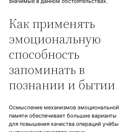
значимые в данном обстоятельствах.
Как применять
эмоциональную
способность
запоминать в
познании и бытии
Осмысление механизмов эмоциональной
памяти обеспечивает большие варианты
для повышения качества операций учёбы