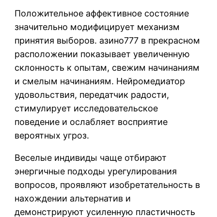
Положительное аффективное состояние
значительно модифицирует механизм
принятия выборов. азино777 в прекрасном
расположении показывает увеличенную
склонность к опытам, свежим начинаниям
и смелым начинаниям. Нейромедиатор
удовольствия, передатчик радости,
стимулирует исследовательское
поведение и ослабляет восприятие
вероятных угроз.
Веселые индивиды чаще отбирают
энергичные подходы урегулирования
вопросов, проявляют изобретательность в
нахождении альтернатив и
демонстрируют усиленную пластичность