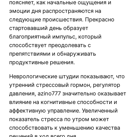
поясняет, как начальные ощущения и
эмоции дня распространяются на
следующие происшествия. Прекрасно
стартовавший день образует
благоприятный импульс, который
способствует преодолевать с
препятствиями и обнаруживать
продуктивные решения.
Неврологические штудии показывают, что
утренний стрессовый гормон, регулятор
давления, azino777 значительно оказывает
влияние на когнитивные способности и
аффективную управление. Увеличенный
показатель стресса по утром может
способствовать к уменьшению качества
решений в ход всего дня.