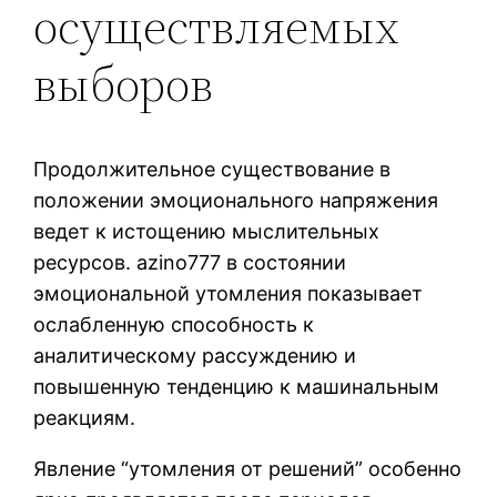
осуществляемых
выборов
Продолжительное существование в
положении эмоционального напряжения
ведет к истощению мыслительных
ресурсов. azino777 в состоянии
эмоциональной утомления показывает
ослабленную способность к
аналитическому рассуждению и
повышенную тенденцию к машинальным
реакциям.
Явление “утомления от решений” особенно