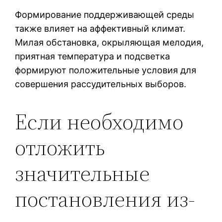
Формирование поддерживающей среды
также влияет на аффективный климат.
Милая обстановка, окрыляющая мелодия,
приятная температура и подсветка
формируют положительные условия для
совершения рассудительных выборов.
Если необходимо
отложить
значительные
постановления из-