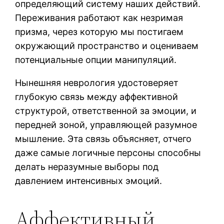
определяющий систему наших действий.
Переживания работают как незримая
призма, через которую мы постигаем
окружающий пространство и оцениваем
потенциальные опции манипуляций.
Нынешняя неврология удостоверяет
глубокую связь между аффективной
структурой, ответственной за эмоции, и
передней зоной, управляющей разумное
мышление. Эта связь объясняет, отчего
даже самые логичные персоны способны
делать неразумные выборы под
давлением интенсивных эмоций.
Аффективный