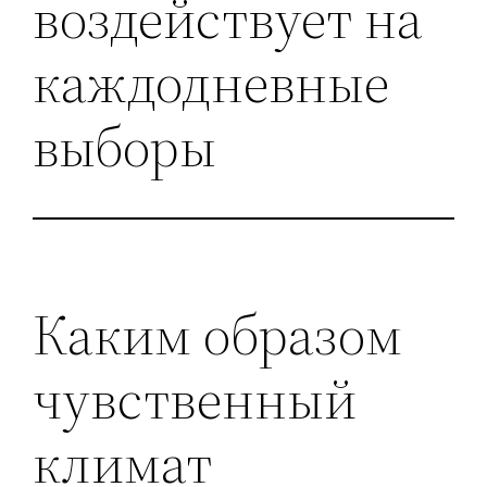
воздействует на
каждодневные
выборы
Каким образом
чувственный
климат