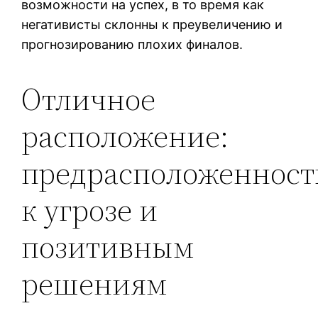
возможности на успех, в то время как
негативисты склонны к преувеличению и
прогнозированию плохих финалов.
Отличное
расположение:
предрасположенност
к угрозе и
позитивным
решениям