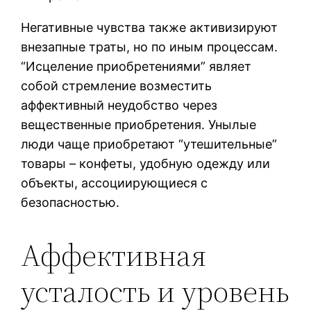
Негативные чувства также активизируют
внезапные траты, но по иным процессам.
“Исцеление приобретениями” являет
собой стремление возместить
аффективный неудобство через
вещественные приобретения. Унылые
люди чаще приобретают “утешительные”
товары – конфеты, удобную одежду или
объекты, ассоциирующиеся с
безопасностью.
Аффективная
усталость и уровень