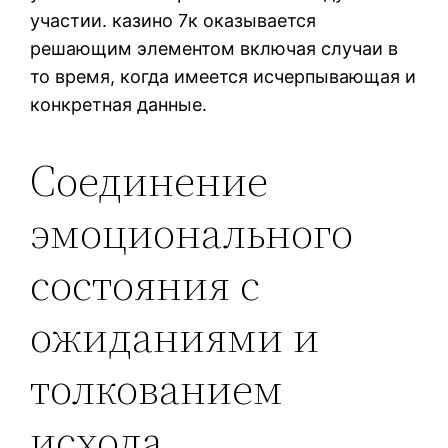
участии. казино 7к оказывается
решающим элементом включая случаи в
то время, когда имеется исчерпывающая и
конкретная данные.
Соединение
эмоционального
состояния с
ожиданиями и
толкованием
исхода