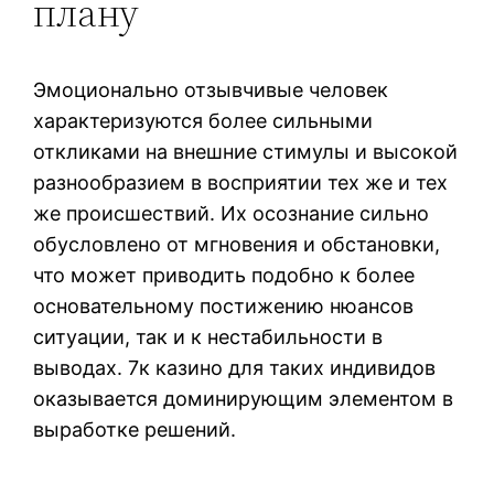
плану
Эмоционально отзывчивые человек
характеризуются более сильными
откликами на внешние стимулы и высокой
разнообразием в восприятии тех же и тех
же происшествий. Их осознание сильно
обусловлено от мгновения и обстановки,
что может приводить подобно к более
основательному постижению нюансов
ситуации, так и к нестабильности в
выводах. 7к казино для таких индивидов
оказывается доминирующим элементом в
выработке решений.