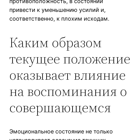
противоположность, в состоянии
привести к уменьшению усилий и,
соответственно, к плохим исходам.
Каким образом
текущее положение
оказывает влияние
на воспоминания о
совершающемся
Эмоциональное состояние не только