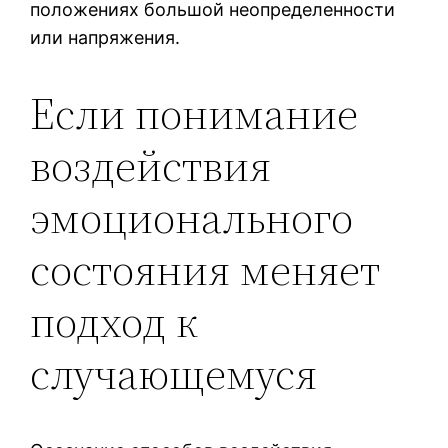
положениях большой неопределенности
или напряжения.
Если понимание
воздействия
эмоционального
состояния меняет
подход к
случающемуся