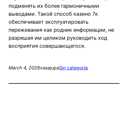
подменять их более гармоничными
выводами. Такой способ казино 7к
обеспечивает эксплуатировать
переживания как родник информации, не
разрешая им целиком руководить ход
восприятия совершающегося.
March 4, 2026
vasajupa
Sin categoría