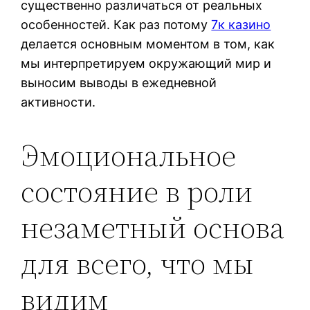
существенно различаться от реальных
особенностей. Как раз потому
7к казино
делается основным моментом в том, как
мы интерпретируем окружающий мир и
выносим выводы в ежедневной
активности.
Эмоциональное
состояние в роли
незаметный основа
для всего, что мы
видим