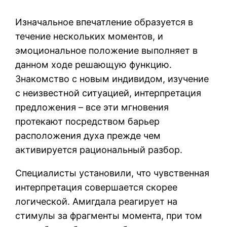
Изначальное впечатление образуется в
течение нескольких моментов, и
эмоциональное положение выполняет в
данном ходе решающую функцию.
Знакомство с новым индивидом, изучение
с неизвестной ситуацией, интерпретация
предложения – все эти мгновения
протекают посредством барьер
расположения духа прежде чем
активируется рациональный разбор.
Специалисты установили, что чувственная
интерпретация совершается скорее
логической. Амигдала реагирует на
стимулы за фрагменты момента, при том