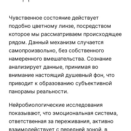
Чувственное состояние действует
подобно цветному линзе, посредством
которое мы рассматриваем происходящее
рядом. Данный механизм случается
самопроизвольно, без собственного
намеренного вмешательства. Сознание
анализирует данные, принимая во
внимание настоящий душевный фон, что
приводит к образованию субъективной
панорамы реальности.
Нейробиологические исследования
показывают, что эмоциональная система,
ответственная за переживания, активно
взаимодействует с передней зоной, в