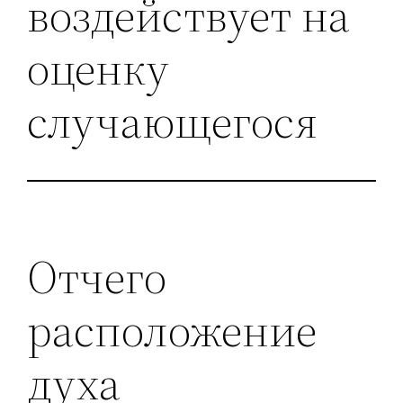
воздействует на
оценку
случающегося
Отчего
расположение
духа