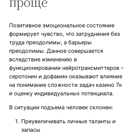
проще
Позитивное эмоциональное состояние
формирует чувство, что затруднения без
труда преодолимы, а барьеры
преодолимы. Данное совершается
вследствие изменению в
функционировании нейротрансмиттеров –
серотонин и дофамин оказывают влияние
на понимание сложности задач казино 7к
и оценку индивидуальных потенциала.
В ситуации подъема человек склонен:
Преувеличивать личные таланты и
запасы