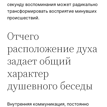
секунду воспоминания может радикально
трансформировать восприятие минувших
происшествий.
Отчего
расположение духа
задает общий
характер
душевного беседы
Внутренняя коммуникация, постоянно