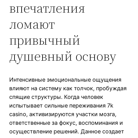
впечатления
ломают
привычный
душевный основу
Интенсивные эмоциональные ощущения
влияют на систему как толчок, пробуждая
спящие структуры. Когда человек
испытывает сильные переживания 7k
casino, активизируются участки мозга,
ответственные за фокус, воспоминания и
осуществление решений. Данное создает