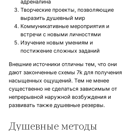
адреналина
Творческие проекты, позволяющие
выразить душевный мир
Коммуникативные мероприятия и
встречи с новыми личностями
Изучение новым умениям и
постижение сложных заданий
Внешние источники отличны тем, что они
дают законченные схемы 7k для получения
насыщенных ощущений. Тем не менее
существенно не сделаться зависимым от
непрерывной наружной возбуждения и
развивать также душевные резервы.
Душевные методы