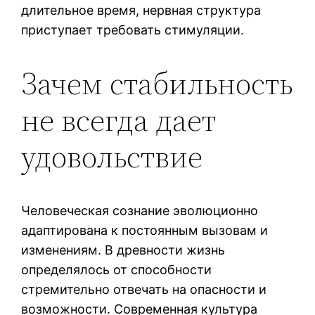
длительное время, нервная структура
приступает требовать стимуляции.
Зачем стабильность
не всегда дает
удовольствие
Человеческая сознание эволюционно
адаптирована к постоянным вызовам и
изменениям. В древности жизнь
определялось от способности
стремительно отвечать на опасности и
возможности. Современная культура