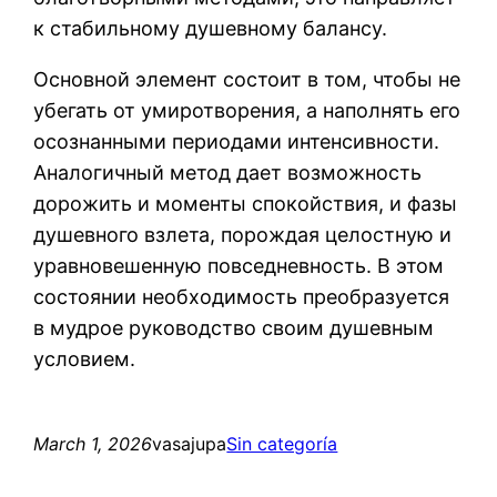
к стабильному душевному балансу.
Основной элемент состоит в том, чтобы не
убегать от умиротворения, а наполнять его
осознанными периодами интенсивности.
Аналогичный метод дает возможность
дорожить и моменты спокойствия, и фазы
душевного взлета, порождая целостную и
уравновешенную повседневность. В этом
состоянии необходимость преобразуется
в мудрое руководство своим душевным
условием.
March 1, 2026
vasajupa
Sin categoría