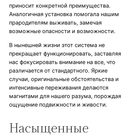
приносит конкретной преимущества.
Аналогичная установка помогала нашим
прародителям выживать, замечая
возможные опасности и возможности.
В нынешней жизни этот система не
прекращает функционировать, заставляя
нас фокусировать внимание на все, что
различается от стандартного. Яркие
случаи, оригинальные обстоятельства и
интенсивные переживания делаются
магнитами для нашего разума, порождая
ощущение подвижности и живости.
Насыщенные