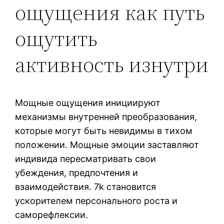
ощущения как путь
ощутить
активность изнутри
Мощные ощущения инициируют
механизмы внутренней преобразования,
которые могут быть невидимы в тихом
положении. Мощные эмоции заставляют
индивида пересматривать свои
убеждения, предпочтения и
взаимодействия. 7k становится
ускорителем персонального роста и
саморефлексии.