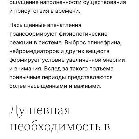
ощущение наполненности существования
и присутствия в времени.
Насыщенные впечатления
трансформируют физиологические
реакции в системе. Выброс эпинефрина,
нейромедиаторов и других веществ
формирует условие увеличенной энергии
и внимания. Вслед за такого подъема
привычные периоды представляются
более насыщенными и важными.
Душевная
необходимость в