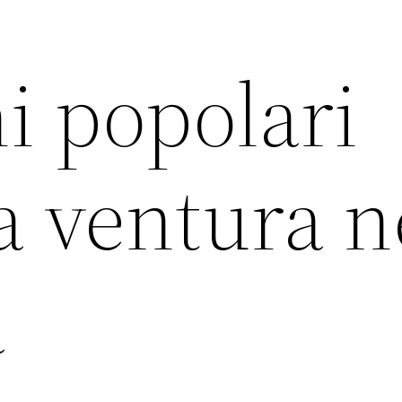
i popolari
la ventura n
a