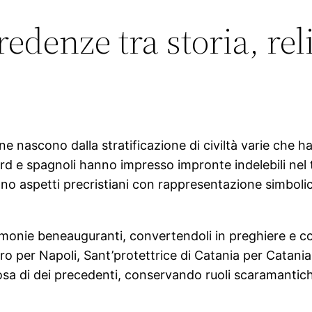
redenze tra storia, rel
ne nascono dalla stratificazione di civiltà varie che h
nord e spagnoli hanno impresso impronte indelebili ne
o aspetti precristiani con rappresentazione simbolica
monie beneauguranti, convertendoli in preghiere e co
ro per Napoli, Sant’protettrice di Catania per Catani
osa di dei precedenti, conservando ruoli scaramantiche 