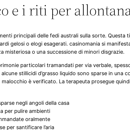
o e i riti per allontan
enti principali delle fedi australi sulla sorte. Questa
ardi gelosi o elogi esagerati. casinomania si manifesta 
a misteriosa o una successione di minori disgrazie.
erimonie particolari tramandati per via verbale, spes
lcune stillicidi d’grasso liquido sono sparse in una
, il malocchio è verificato. La terapeuta prosegue quin
parse negli angoli della casa
a per pulire ambienti
rammandate oralmente
 per santificare l’aria