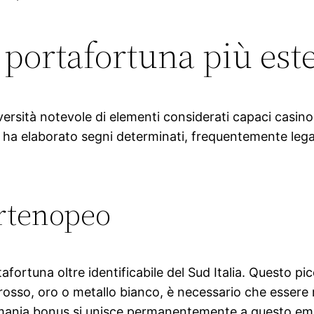
 portafortuna più este
diversità notevole di elementi considerati capaci casin
a elaborato segni determinati, frequentemente legati a
artenopeo
afortuna oltre identificabile del Sud Italia. Questo p
 rosso, oro o metallo bianco, è necessario che essere
nomania bonus si unisce permanentemente a questo emb