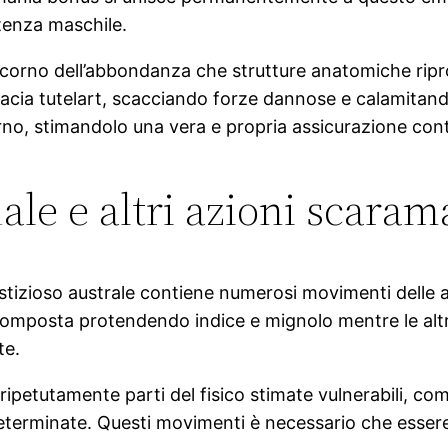
 potenza maschile.
 corno dell’abbondanza che strutture anatomiche ripro
ficacia tutelart, scacciando forze dannose e calamitan
orno, stimandolo una vera e propria assicurazione cont
ale e altri azioni scaram
erstizioso australe contiene numerosi movimenti delle art
 composta protendendo indice e mignolo mentre le altr
te.
ripetutamente parti del fisico stimate vulnerabili, come
eterminate. Questi movimenti è necessario che esser