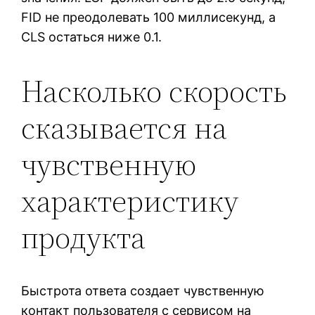
FID не преодолевать 100 миллисекунд, а
CLS остаться ниже 0.1.
Насколько скорость
сказывается на
чувственную
характеристику
продукта
Быстрота ответа создает чувственную
контакт пользователя с сервисом на