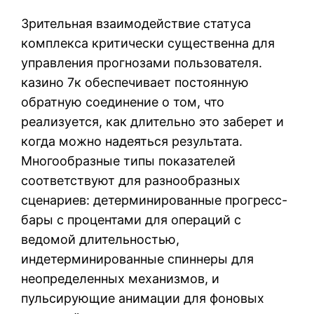
Зрительная взаимодействие статуса
комплекса критически существенна для
управления прогнозами пользователя.
казино 7к обеспечивает постоянную
обратную соединение о том, что
реализуется, как длительно это заберет и
когда можно надеяться результата.
Многообразные типы показателей
соответствуют для разнообразных
сценариев: детерминированные прогресс-
бары с процентами для операций с
ведомой длительностью,
индетерминированные спиннеры для
неопределенных механизмов, и
пульсирующие анимации для фоновых