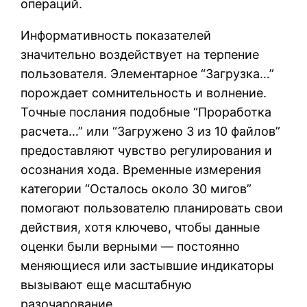
операций.
Информативность показателей
значительно воздействует на терпение
пользователя. Элементарное “Загрузка…”
порождает сомнительность и волнение.
Точные послания подобные “Проработка
расчета…” или “Загружено 3 из 10 файлов”
предоставляют чувство регулирования и
осознания хода. Временные измерения
категории “Осталось около 30 мигов”
помогают пользователю планировать свои
действия, хотя ключево, чтобы данные
оценки были верными — постоянно
меняющиеся или застывшие индикаторы
вызывают еще масштабную
разочарование.