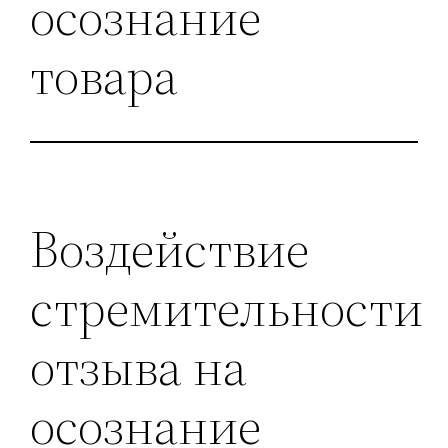
осознание
товара
Воздействие
стремительности
отзыва на
осознание