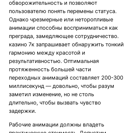
обворожительность и позволяют
пользователю понять перемены статуса.
Однако чрезмерные или неторопливые
анимации способны восприниматься как
преграда, замедляющее сотрудничество.
казино 7к запрашивает обнаружить тонкий
гармонию между красотой и
результативностью. Оптимальная
протяженность большей части
переходных анимаций составляет 200-300
миллисекунд — довольно, чтобы разум
заметил изменение, но не столь
длительно, чтобы вызвать чувство
задержки.
Рабочие анимации должны владеть
практическую стоимость. Допустим,