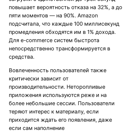
повышает вероятность отказа на 32%, а до
пяти моментов — на 90%. Amazon
подсчитала, что каждые 100 миллисекунд
промедления обходятся им в 1% дохода.
Для e-commerce систем быстрота
непосредственно трансформируется в
средства.
Вовлеченность пользователей также
критически зависит от
производительности. Неторопливые
приложения используются реже и на
более небольшие сессии. Пользователи
теряют интерес к материалу, если
приходится ждать его появления, даже
если сам наполнение