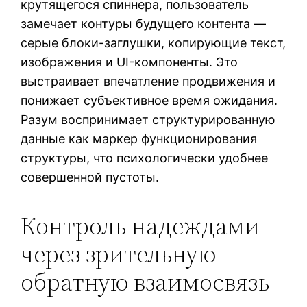
крутящегося спиннера, пользователь
замечает контуры будущего контента —
серые блоки-заглушки, копирующие текст,
изображения и UI-компоненты. Это
выстраивает впечатление продвижения и
понижает субъективное время ожидания.
Разум воспринимает структурированную
данные как маркер функционирования
структуры, что психологически удобнее
совершенной пустоты.
Контроль надеждами
через зрительную
обратную взаимосвязь