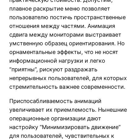
плавное раскрытие меню позволяет
пользователю постичь пространственные
отношения между частями. Анимация
сдвига между мониторами выстраивает
умственную образец ориентирования. Но
орнаментальные эффекты, что не носят
информационной нагрузки и легко
“приятны”, рискуют раздражать
непрерывных пользователей, для которых
стремительность важнее современности.
Приспосабливаемость анимаций
увеличивает их приемлемость. Нынешние
операционные организации дают
настройку “Минимизировать движение”
для пользователей, чувствительных к