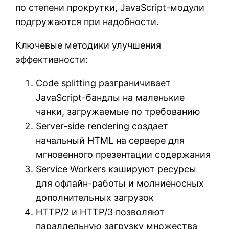
по степени прокрутки, JavaScript-модули
подгружаются при надобности.
Ключевые методики улучшения
эффективности:
Code splitting разграничивает
JavaScript-бандлы на маленькие
чанки, загружаемые по требованию
Server-side rendering создает
начальный HTML на сервере для
мгновенного презентации содержания
Service Workers кэшируют ресурсы
для офлайн-работы и молниеносных
дополнительных загрузок
HTTP/2 и HTTP/3 позволяют
параллельную загрузку множества