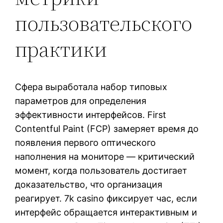
пользовательского
практики
Сфера выработала набор типовых
параметров для определения
эффективности интерфейсов. First
Contentful Paint (FCP) замеряет время до
появления первого оптического
наполнения на мониторе — критический
момент, когда пользователь достигает
доказательство, что организация
реагирует. 7k casino фиксирует час, если
интерфейс обращается интерактивным и