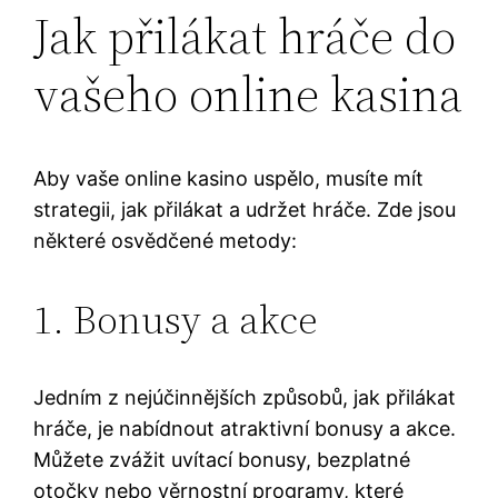
Jak přilákat hráče do
vašeho online kasina
Aby vaše online kasino uspělo, musíte mít
strategii, jak přilákat a udržet hráče. Zde jsou
některé osvědčené metody:
1. Bonusy a akce
Jedním z nejúčinnějších způsobů, jak přilákat
hráče, je nabídnout atraktivní bonusy a akce.
Můžete zvážit uvítací bonusy, bezplatné
otočky nebo věrnostní programy, které