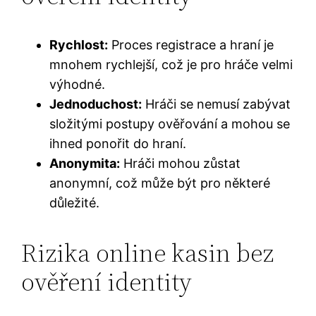
Rychlost:
Proces registrace a hraní je
mnohem rychlejší, což je pro hráče velmi
výhodné.
Jednoduchost:
Hráči se nemusí zabývat
složitými postupy ověřování a mohou se
ihned ponořit do hraní.
Anonymita:
Hráči mohou zůstat
anonymní, což může být pro některé
důležité.
Rizika online kasin bez
ověření identity