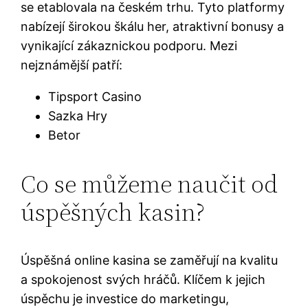
se etablovala na českém trhu. Tyto platformy
nabízejí širokou škálu her, atraktivní bonusy a
vynikající zákaznickou podporu. Mezi
nejznámější patří:
Tipsport Casino
Sazka Hry
Betor
Co se můžeme naučit od
úspěšných kasin?
Úspěšná online kasina se zaměřují na kvalitu
a spokojenost svých hráčů. Klíčem k jejich
úspěchu je investice do marketingu,