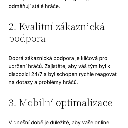
odměňují stálé hráče.
2. Kvalitní zákaznická
podpora
Dobrá zákaznická podpora je klíčová pro
udržení hráčů. Zajistěte, aby váš tým byl k
dispozici 24/7 a byl schopen rychle reagovat
na dotazy a problémy hráčů.
3. Mobilní optimalizace
V dnešní době je důležité, aby vaše online