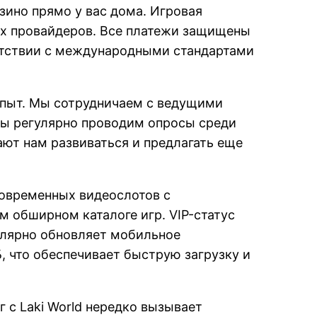
зино прямо у вас дома. Игровая
х провайдеров. Все платежи защищены
етствии с международными стандартами
 опыт. Мы сотрудничаем с ведущими
Мы регулярно проводим опросы среди
ают нам развиваться и предлагать еще
современных видеослотов с
 обширном каталоге игр. VIP-статус
гулярно обновляет мобильное
, что обеспечивает быструю загрузку и
 с Laki World нередко вызывает