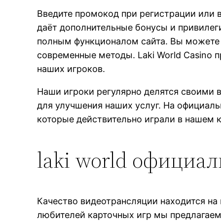
Введите промокод при регистрации или 
даёт дополнительные бонусы и привилегии
полным функционалом сайта. Вы можете 
современные методы. Laki World Casino
наших игроков.
Наши игроки регулярно делятся своими в
для улучшения наших услуг. На официал
которые действительно играли в нашем к
laki world официа
Качество видеотрансляции находится на 
любителей карточных игр мы предлагаем