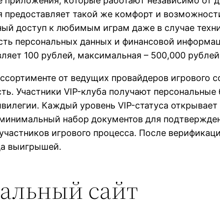
приложения, которые работают независимо от до
ия предоставляет такой же комфорт и возможности
ный доступ к любимым играм даже в случае техни
сть персональных данных и финансовой информац
яет 100 рублей, максимальная – 500,000 рублей
ссортименте от ведущих провайдеров игрового с
сть. Участники VIP-клуба получают персональные
ивилегии. Каждый уровень VIP-статуса открывает
минимальный набор документов для подтвержден
участников игрового процесса. После верификац
да выигрышей.
иальный сайт