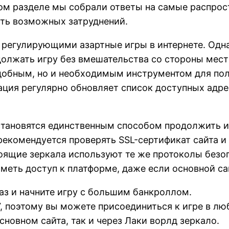
том разделе мы собрали ответы на самые распрос
ать возможных затруднений.
, регулирующими азартные игры в интернете. Одн
должать игру без вмешательства со стороны мест
 удобным, но и необходимым инструментом для по
ция регулярно обновляет список доступных адре
 становятся единственным способом продолжить и
екомендуется проверять SSL-сертификат сайта и 
ящие зеркала используют те же протоколы безоп
иметь доступ к платформе, даже если основной са
раз и начните игру с большим банкроллом.
, поэтому вы можете присоединиться к игре в лю
сновном сайта, так и через Лаки ворлд зеркало.