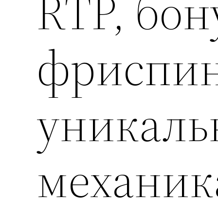
RTP, бон
фриспин
уникал
механик