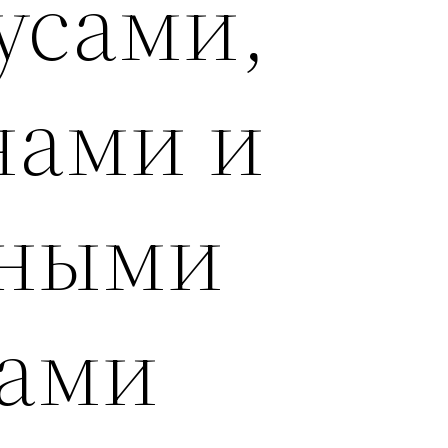
усами,
ами и
ьными
ами