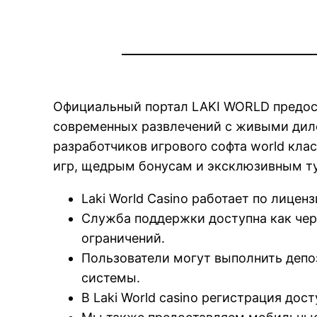
Официальный портал LAKI WORLD предост
современных развлечений с живыми дил
разработчиков игрового софта world клас
игр, щедрым бонусам и эксклюзивным т
Laki World Casino работает по лицен
Служба поддержки доступна как чере
ограничений.
Пользователи могут выполнить депоз
системы.
В Laki World casino регистрация дос