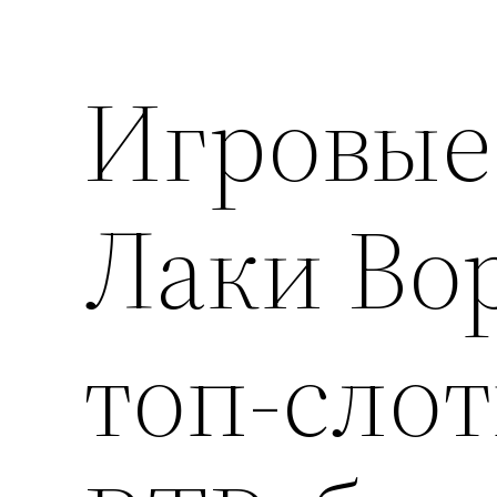
Игровые
Лаки Во
топ‑сло