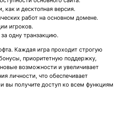
ступности основного сайта.
, как и десктопная версия.
ческих работ на основном домене.
ии игроков.
 за одну транзакцию.
офта. Каждая игра проходит строгую
 бонусы, приоритетную поддержку,
 новые возможности и увеличивает
ия личности, что обеспечивает
ии вы получите доступ ко всем функциям