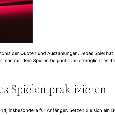
tändnis der Quoten und Auszahlungen. Jedes Spiel hat
or man mit dem Spielen beginnt. Das ermöglicht es I
s Spielen praktizieren
d, insbesondere für Anfänger. Setzen Sie sich ein Bud