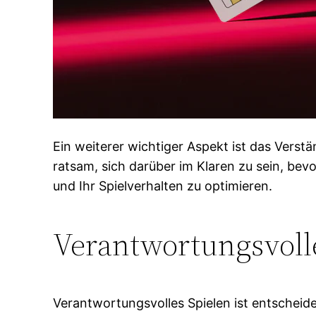
Ein weiterer wichtiger Aspekt ist das Vers
ratsam, sich darüber im Klaren zu sein, bev
und Ihr Spielverhalten zu optimieren.
Verantwortungsvolle
Verantwortungsvolles Spielen ist entscheiden