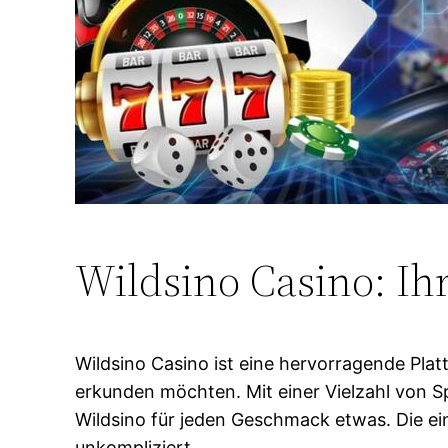
Wildsino Casino: Ihr
Wildsino Casino ist eine hervorragende Plat
erkunden möchten. Mit einer Vielzahl von Sp
Wildsino für jeden Geschmack etwas. Die e
unkompliziert.