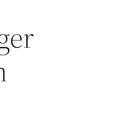
ger
n