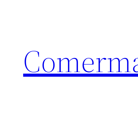
Skip
to
content
Comerm