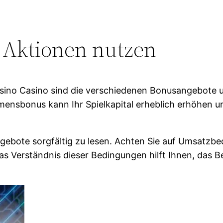
 Aktionen nutzen
ldsino Casino sind die verschiedenen Bonusangebote u
mensbonus kann Ihr Spielkapital erheblich erhöhen 
ngebote sorgfältig zu lesen. Achten Sie auf Umsatz
as Verständnis dieser Bedingungen hilft Ihnen, das