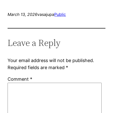
March 13, 2026
vasajupa
Public
Leave a Reply
Your email address will not be published.
Required fields are marked
*
Comment
*