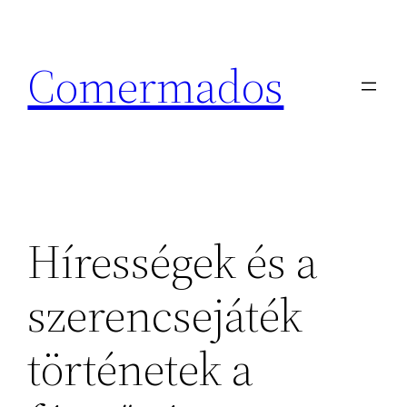
Skip
to
Comermados
content
Hírességek és a
szerencsejáték
történetek a