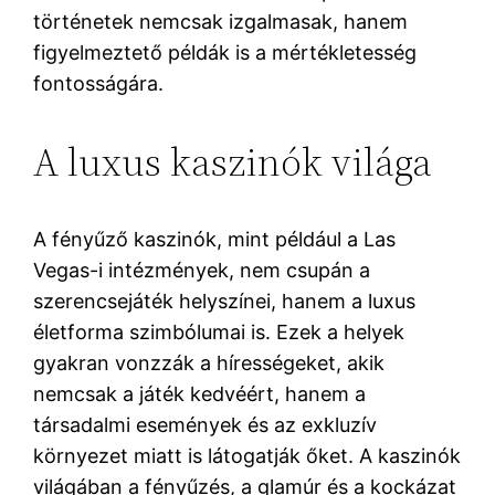
történetek nemcsak izgalmasak, hanem
figyelmeztető példák is a mértékletesség
fontosságára.
A luxus kaszinók világa
A fényűző kaszinók, mint például a Las
Vegas-i intézmények, nem csupán a
szerencsejáték helyszínei, hanem a luxus
életforma szimbólumai is. Ezek a helyek
gyakran vonzzák a hírességeket, akik
nemcsak a játék kedvéért, hanem a
társadalmi események és az exkluzív
környezet miatt is látogatják őket. A kaszinók
világában a fényűzés, a glamúr és a kockázat