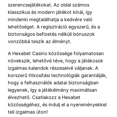
szerencsejátékokat. Az oldal számos
klasszikus és modern játékot kínál, így
mindenki megtalálhatja a kedvére való
lehetőséget. A regisztráció egyszerű, és a
biztonságos befizetés nélküli bónuszok
vonzóbbá teszik az élményt.
A Hexabet Casino közössége folyamatosan
növekszik, lehetővé téve, hogy a játékosok
izgalmas kalandok részeseivé váljanak. A
korszerű titkosítási technológiák garantálják,
hogy a felhasználók adatai biztonságban
legyenek, így a játékélmény maximálisan
élvezhető. Csatlakozz a Hexabet
közösségéhez, és indulj el a nyereményekkel
teli izgalmas úton!