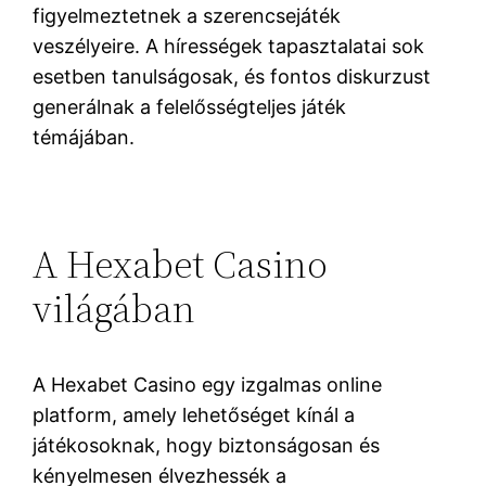
figyelmeztetnek a szerencsejáték
veszélyeire. A hírességek tapasztalatai sok
esetben tanulságosak, és fontos diskurzust
generálnak a felelősségteljes játék
témájában.
A Hexabet Casino
világában
A Hexabet Casino egy izgalmas online
platform, amely lehetőséget kínál a
játékosoknak, hogy biztonságosan és
kényelmesen élvezhessék a