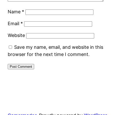
Name
*
Email
*
Website
Save my name, email, and website in this
browser for the next time I comment.