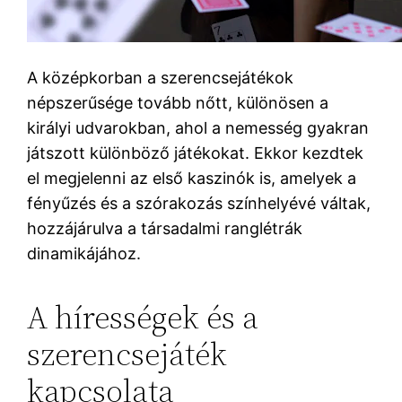
A középkorban a szerencsejátékok
népszerűsége tovább nőtt, különösen a
királyi udvarokban, ahol a nemesség gyakran
játszott különböző játékokat. Ekkor kezdtek
el megjelenni az első kaszinók is, amelyek a
fényűzés és a szórakozás színhelyévé váltak,
hozzájárulva a társadalmi ranglétrák
dinamikájához.
A hírességek és a
szerencsejáték
kapcsolata