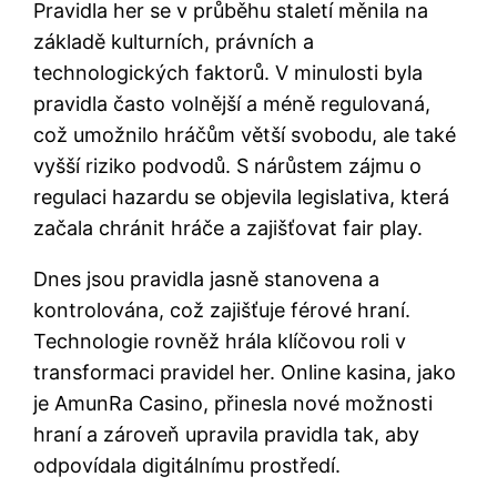
Pravidla her se v průběhu staletí měnila na
základě kulturních, právních a
technologických faktorů. V minulosti byla
pravidla často volnější a méně regulovaná,
což umožnilo hráčům větší svobodu, ale také
vyšší riziko podvodů. S nárůstem zájmu o
regulaci hazardu se objevila legislativa, která
začala chránit hráče a zajišťovat fair play.
Dnes jsou pravidla jasně stanovena a
kontrolována, což zajišťuje férové hraní.
Technologie rovněž hrála klíčovou roli v
transformaci pravidel her. Online kasina, jako
je AmunRa Casino, přinesla nové možnosti
hraní a zároveň upravila pravidla tak, aby
odpovídala digitálnímu prostředí.