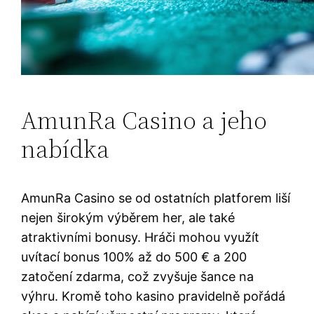
AmunRa Casino a jeho
nabídka
AmunRa Casino se od ostatních platforem liší
nejen širokým výběrem her, ale také
atraktivními bonusy. Hráči mohou využít
uvítací bonus 100% až do 500 € a 200
zatočení zdarma, což zvyšuje šance na
výhru. Kromě toho kasino pravidelně pořádá