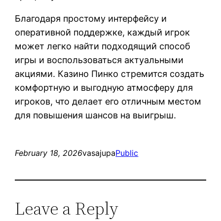
Благодаря простому интерфейсу и
оперативной поддержке, каждый игрок
может легко найти подходящий способ
игры и воспользоваться актуальными
акциями. Казино Пинко стремится создать
комфортную и выгодную атмосферу для
игроков, что делает его отличным местом
для повышения шансов на выигрыш.
February 18, 2026
vasajupa
Public
Leave a Reply