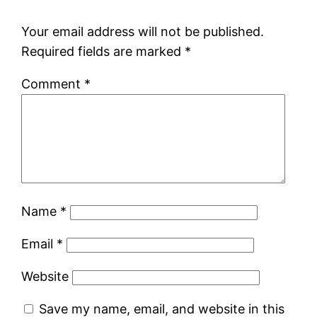
Your email address will not be published.
Required fields are marked
*
Comment
*
Name
*
Email
*
Website
Save my name, email, and website in this