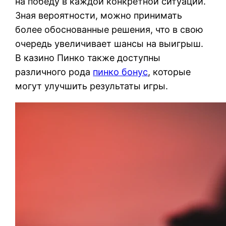
на победу в каждой конкретной ситуации.
Зная вероятности, можно принимать
более обоснованные решения, что в свою
очередь увеличивает шансы на выигрыш.
В казино Пинко также доступны
различного рода
пинко бонус
, которые
могут улучшить результаты игры.