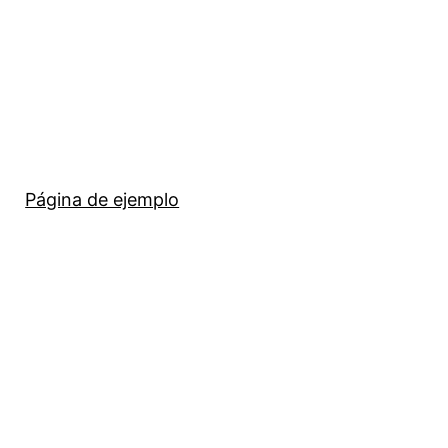
Página de ejemplo