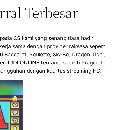
rral Terbesar
epada CS kami yang senang tiasa hadir
rja sama dengan provider raksasa seperti
 Baccarat, Roulette, Sic-Bo, Dragon Tiger,
der JUDI ONLINE ternama seperti Pragmatic
 sungguhan dengan kualitas streaming HD.