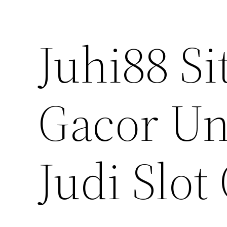
Juhi88 Si
Gacor Un
Judi Slot