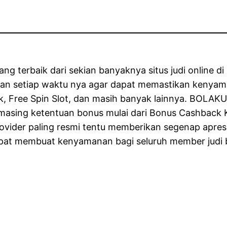
 yang terbaik dari sekian banyaknya situs judi online
kan setiap waktu nya agar dapat memastikan kenya
ak, Free Spin Slot, dan masih banyak lainnya. BOLA
-masing ketentuan bonus mulai dari Bonus Cashback 
rovider paling resmi tentu memberikan segenap apres
apat membuat kenyamanan bagi seluruh member judi