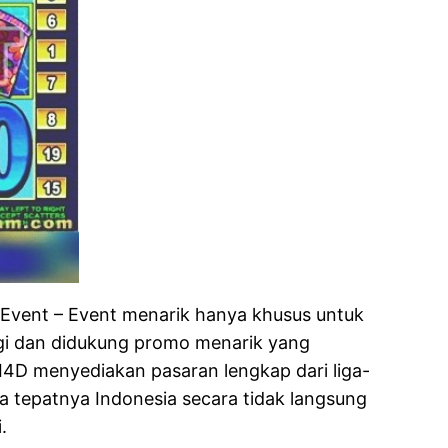
Event – Event menarik hanya khusus untuk
ggi dan didukung promo menarik yang
D menyediakan pasaran lengkap dari liga-
ia tepatnya Indonesia secara tidak langsung
.