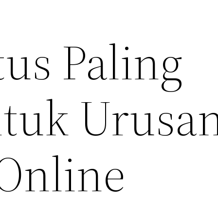
tus Paling
tuk Urusa
 Online