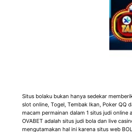
Situs bolaku bukan hanya sedekar memberik
slot online, Togel, Tembak Ikan, Poker QQ
macam permainan dalam 1 situs judi online
OVABET adalah situs judi bola dan live casin
mengutamakan hal ini karena situs web BOL