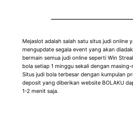
Mejaslot adalah salah satu situs judi online
mengupdate segala event yang akan diada
bermain semua judi online seperti Win Stre
bola setiap 1 minggu sekali dengan masing
Situs judi bola terbesar dengan kumpulan p
deposit yang diberikan website BOLAKU d
1-2 menit saja.