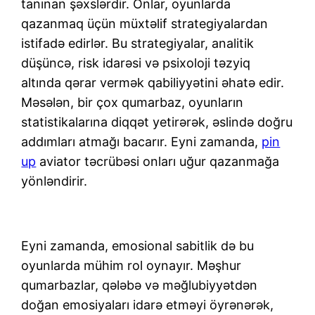
tanınan şəxslərdir. Onlar, oyunlarda
qazanmaq üçün müxtəlif strategiyalardan
istifadə edirlər. Bu strategiyalar, analitik
düşüncə, risk idarəsi və psixoloji təzyiq
altında qərar vermək qabiliyyətini əhatə edir.
Məsələn, bir çox qumarbaz, oyunların
statistikalarına diqqət yetirərək, əslində doğru
addımları atmağı bacarır. Eyni zamanda,
pin
up
aviator təcrübəsi onları uğur qazanmağa
yönləndirir.
Eyni zamanda, emosional sabitlik də bu
oyunlarda mühim rol oynayır. Məşhur
qumarbazlar, qələbə və məğlubiyyətdən
doğan emosiyaları idarə etməyi öyrənərək,