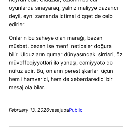
oyunlarda sınayaraq, yalnız maliyyə qazancı
deyil, eyni zamanda ictimai diqqət də cəlb
edirlər.
Onların bu sahəyə olan marağı, bəzən
müsbət, bəzən isə mənfi nəticələr doğura
bilir. Ulduzların qumar dünyasındakı sirrləri, öz
müvəffəqiyyətləri ilə yanaşı, cəmiyyətə də
nüfuz edir. Bu, onların pərəstişkarları üçün
həm ilhamverici, həm də xəbərdaredici bir
mesaj ola bilər.
February 13, 2026
vasajupa
Public