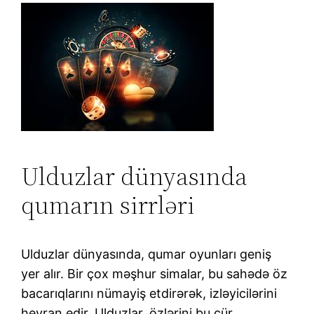
Ulduzlar dünyasında
qumarın sirrləri
Ulduzlar dünyasında, qumar oyunları geniş
yer alır. Bir çox məşhur simalar, bu sahədə öz
bacarıqlarını nümayiş etdirərək, izləyicilərini
heyran edir. Ulduzlar, özlərini bu cür