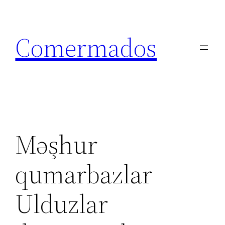
Skip
to
Comermados
content
Məşhur
qumarbazlar
Ulduzlar