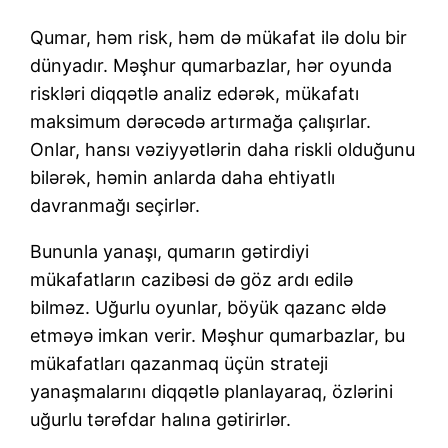
Qumar, həm risk, həm də mükafat ilə dolu bir
dünyadır. Məşhur qumarbazlar, hər oyunda
riskləri diqqətlə analiz edərək, mükafatı
maksimum dərəcədə artırmağa çalışırlar.
Onlar, hansı vəziyyətlərin daha riskli olduğunu
bilərək, həmin anlarda daha ehtiyatlı
davranmağı seçirlər.
Bununla yanaşı, qumarın gətirdiyi
mükafatların cazibəsi də göz ardı edilə
bilməz. Uğurlu oyunlar, böyük qazanc əldə
etməyə imkan verir. Məşhur qumarbazlar, bu
mükafatları qazanmaq üçün strateji
yanaşmalarını diqqətlə planlayaraq, özlərini
uğurlu tərəfdar halına gətirirlər.