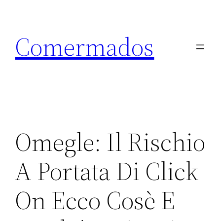
Skip
to
Comermados
content
Omegle: Il Rischio
A Portata Di Click
On Ecco Cosè E