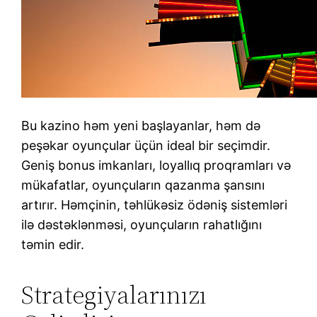
Bu kazino həm yeni başlayanlar, həm də
peşəkar oyunçular üçün ideal bir seçimdir.
Geniş bonus imkanları, loyallıq proqramları və
mükafatlar, oyunçuların qazanma şansını
artırır. Həmçinin, təhlükəsiz ödəniş sistemləri
ilə dəstəklənməsi, oyunçuların rahatlığını
təmin edir.
Strategiyalarınızı