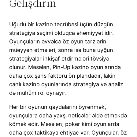
Gelişdirin
Uğurlu bir kazino təcrübəsi üçün düzgün
strategiya seçimi olduqca əhəmiyyətlidir.
Oyunçuların əvvəlcə öz oyun tərzlərini
müəyyən etmələri, sonra isə buna uyğun
strategiyalar inkişaf etdirmələri tövsiyə
olunur. Məsələn, Pin-Up kazino oyunlarında
daha çox şans faktoru ön plandadır, lakin
canlı kazino oyunlarında strategiya və analiz
də mühüm rol oynayır.
Hər bir oyunun qaydalarını öyrənmək,
oyunçulara daha yaxşı nəticələr əldə etməkdə
kömək edir. Məsələn, poker kimi oyunlarda
daha çox taktikaya ehtiyac var. Oyunçular, öz