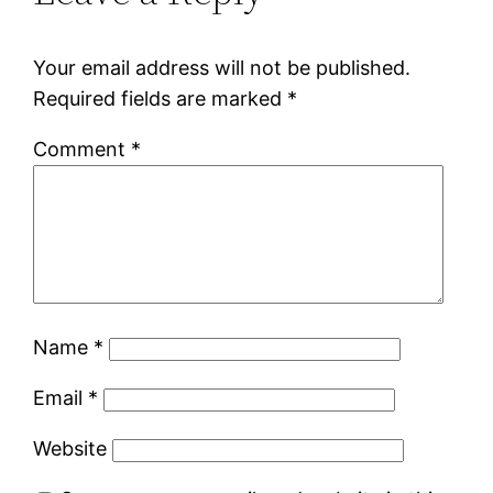
Your email address will not be published.
Required fields are marked
*
Comment
*
Name
*
Email
*
Website