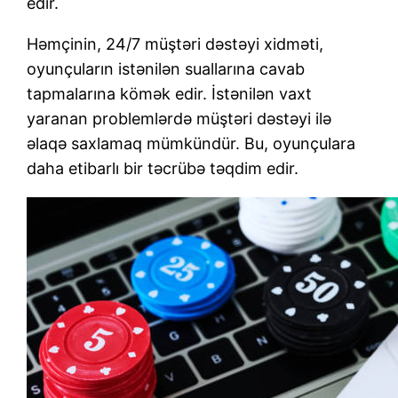
edir.
Həmçinin, 24/7 müştəri dəstəyi xidməti,
oyunçuların istənilən suallarına cavab
tapmalarına kömək edir. İstənilən vaxt
yaranan problemlərdə müştəri dəstəyi ilə
əlaqə saxlamaq mümkündür. Bu, oyunçulara
daha etibarlı bir təcrübə təqdim edir.