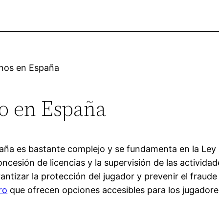
inos en España
go en España
paña es bastante complejo y se fundamenta en la Ley 
oncesión de licencias y la supervisión de las activida
ntizar la protección del jugador y prevenir el fraude 
ro
que ofrecen opciones accesibles para los jugadore