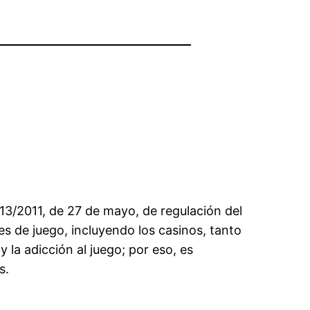
13/2011, de 27 de mayo, de regulación del
des de juego, incluyendo los casinos, tanto
y la adicción al juego; por eso, es
s.