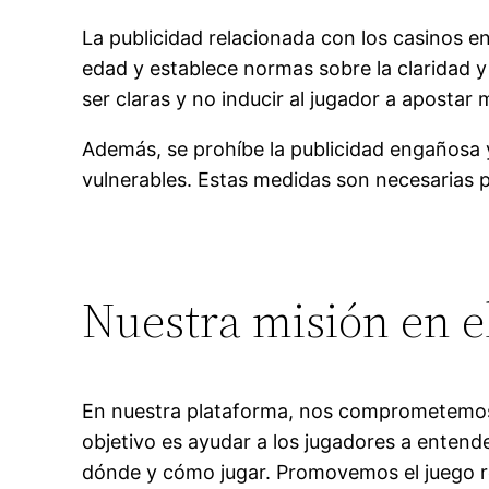
La publicidad relacionada con los casinos e
edad y establece normas sobre la claridad 
ser claras y no inducir al jugador a apostar
Además, se prohíbe la publicidad engañosa 
vulnerables. Estas medidas son necesarias p
Nuestra misión en el
En nuestra plataforma, nos comprometemos a
objetivo es ayudar a los jugadores a entend
dónde y cómo jugar. Promovemos el juego re