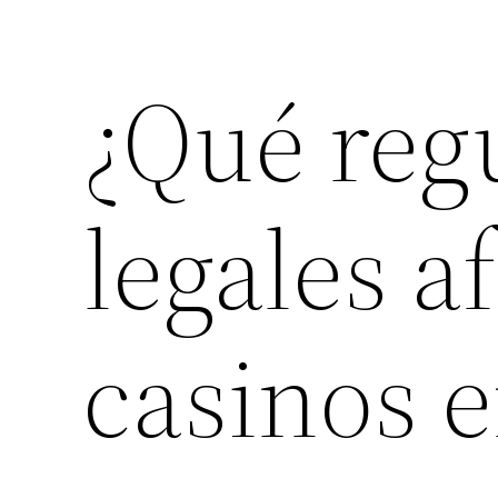
¿Qué reg
legales a
casinos 