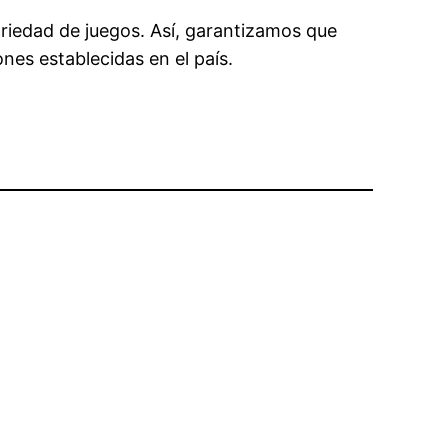
ariedad de juegos. Así, garantizamos que
nes establecidas en el país.