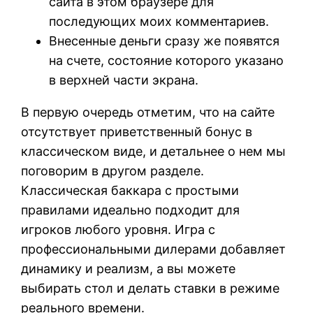
сайта в этом браузере для
последующих моих комментариев.
Внесенные деньги сразу же появятся
на счете, состояние которого указано
в верхней части экрана.
В первую очередь отметим, что на сайте
отсутствует приветственный бонус в
классическом виде, и детальнее о нем мы
поговорим в другом разделе.
Классическая баккара с простыми
правилами идеально подходит для
игроков любого уровня. Игра с
профессиональными дилерами добавляет
динамику и реализм, а вы можете
выбирать стол и делать ставки в режиме
реального времени.