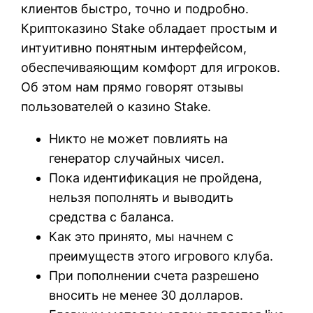
клиентов быстро, точно и подробно.
Криптоказино Stake обладает простым и
интуитивно понятным интерфейсом,
обеспечиваяющим комфорт для игроков.
Об этом нам прямо говорят отзывы
пользователей о казино Stake.
Никто не может повлиять на
генератор случайных чисел.
Пока идентификация не пройдена,
нельзя пополнять и выводить
средства с баланса.
Как это принято, мы начнем с
преимуществ этого игрового клуба.
При пополнении счета разрешено
вносить не менее 30 долларов.