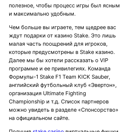
полезное, чтобы процесс игры был ясным
и максимально удобным.
Чем больше вы играете, тем щедрее вас
ждут подарки от казино Stake. Это лишь
малая часть поощрений для игроков,
которые предусмотрены в Stake казино.
Далее мы бы хотели рассказать о VIP
программе и ее привилегиях. Команда
Формулы-1 Stake F1 Team KICK Sauber,
английский футбольный клуб «Эвертон»,
организация Ultimate Fighting
Championship и т.д. Список партнеров
можно увидеть в разделе «Спонсорство»
на официальном сайте.
Получив
stake casino
виртуальные фишки