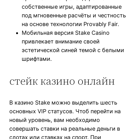
собственные игры, адаптированные
под мгновенные расчёты и честность
на основе технологии Provably Fair.
Мобильная версия Stake Casino
привлекает внимание своей
эстетической синей темой с белыми
шрифтами.
стейк казино онлайн
В казино Stake можно выделить шесть
основных VIP статусов. Чтоб перейти на
новый уровень, вам необходимо
совершать ставки на реальные деньги в
слотах или ставках на спорт. При