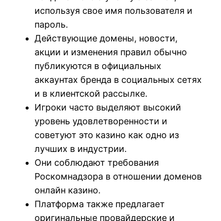
используя свое имя пользователя и
пароль.
Действующие домены, новости,
акции и изменения правил обычно
публикуются в официальных
аккаунтах бренда в социальных сетях
и в клиентской рассылке.
Игроки часто выделяют высокий
уровень удовлетворенности и
советуют это казино как одно из
лучших в индустрии.
Они соблюдают требования
Роскомнадзора в отношении доменов
онлайн казино.
Платформа также предлагает
оригинальные провайдерские и