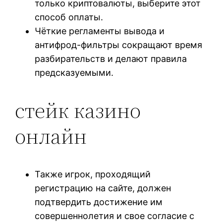
только криптовалюты, выберите этот
способ оплаты.
Чёткие регламенты вывода и
антифрод-фильтры сокращают время
разбирательств и делают правила
предсказуемыми.
стейк казино
онлайн
Также игрок, проходящий
регистрацию на сайте, должен
подтвердить достижение им
совершеннолетия и свое согласие с