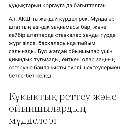
құқықтарын қорғауға да бағытталған.
Ал, АҚШ-та жағдай күрделірек. Мұнда әр
штаттың өзіндік заңнамасы бар, және
кейбір штаттарда ставкалар заңды түрде
жүргізілсе, басқаларында тыйым
салынады. Бұл жағдай ойыншылар үшін
қиындық туғызады, өйткені олар заңның
өзгеруіне байланысты түрлі шектеулермен
бетпе-бет келеді.
Құқықтық реттеу және
ойыншылардың
мүдделері