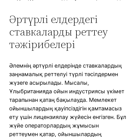
Әртүрлі елдердегі
ставкаларды реттеу
тәжірибелері
Әлемнің әртүрлі елдерінде ставкалардың
заңнамалық реттелуі түрлі тәсілдермен
жүзеге асырылады. Мысалы,
Ұлыбританияда ойын индустриясы үкімет
тарапынан қатаң бақылауда. Мемлекет
ойыншылардың қауіпсіздігін қамтамасыз
ету үшін лицензиялау жүйесін енгізген. Бұл
жүйе операторлардың жұмысын
реттеумен қатар, ойыншылардың