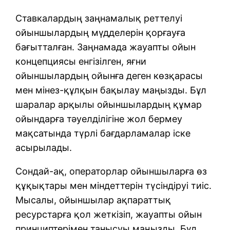
Ставкалардың заңнамалық реттелуі
ойыншылардың мүдделерін қорғауға
бағытталған. Заңнамада жауапты ойын
концепциясы енгізілген, яғни
ойыншылардың ойынға деген көзқарасы
мен мінез-құлқын бақылау маңызды. Бұл
шаралар арқылы ойыншылардың құмар
ойындарға тәуелділігіне жол бермеу
мақсатында түрлі бағдарламалар іске
асырылады.
Сондай-ақ, операторлар ойыншыларға өз
құқықтары мен міндеттерін түсіндіруі тиіс.
Мысалы, ойыншылар ақпараттық
ресурстарға қол жеткізіп, жауапты ойын
принциптерімен танысуы маңызды. Бұл