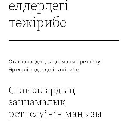
елдердегі
тәжірибе
Ставкалардың заңнамалық реттелуі
Әртүрлі елдердегі тәжірибе
Ставкалардың
заңнамалық
реттелуінің маңызы