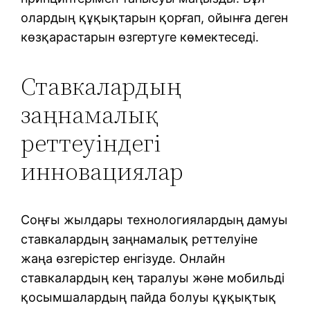
олардың құқықтарын қорғап, ойынға деген
көзқарастарын өзгертуге көмектеседі.
Ставкалардың
заңнамалық
реттеуіндегі
инновациялар
Соңғы жылдары технологиялардың дамуы
ставкалардың заңнамалық реттелуіне
жаңа өзгерістер енгізуде. Онлайн
ставкалардың кең таралуы және мобильді
қосымшалардың пайда болуы құқықтық