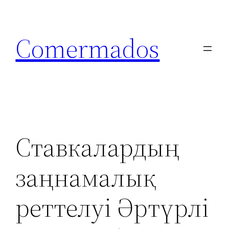
Skip
to
Comermados
content
Ставкалардың
заңнамалық
реттелуі Әртүрлі