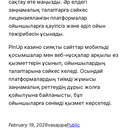
сақтау өте маңызды. Әр елдегі
заңнамалық талаптарға сәйкес
лицензияланған платформалар
ойыншыларға қауіпсіз және әділ ойын
тәжірибесін ұсынады.
PinUp казино сияқты сайттар мобильді
қосымшалар мен веб-нұсқалар арқылы өз
қызметтерін ұсынып, ойыншылардың
талаптарына сәйкес келеді. Осындай
платформалардың тиімді жұмысы
заңнамалық реттеудің дұрыс жолға
қойылуына байланысты, бұл
ойыншыларға сенімді қызмет көрсетеді.
February 19, 2026
vasajupa
Public