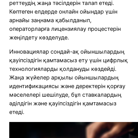
реттеудің жаңа тәсілдерін талап етеді.
Көптеген елдерде онлайн ойындар үшін
арнайы заңнама қабылданып,
операторларға лицензиялау процестерін
жеңілдету көзделуде.
Инновациялар сондай-ақ ойыншылардың
қауіпсіздігін қамтамасыз ету үшін цифрлық
технологияларды қолдануды көздейді.
Жаңа жүйелер арқылы ойыншылардың
идентификациясы және деректерін қорғау
мәселелері шешілуде, бұл ставкалардың
әділдігін және қауіпсіздігін қамтамасыз
етеді.