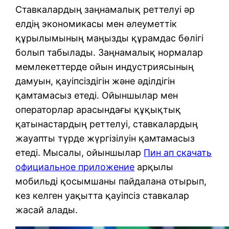
Ставкалардың заңнамалық реттелуі әр
елдің экономикасы мен әлеуметтік
құрылымының маңызды құрамдас бөлігі
болып табылады. Заңнамалық нормалар
мемлекеттерде ойын индустриясының
дамуын, қауіпсіздігін және әділдігін
қамтамасыз етеді. Ойыншылар мен
операторлар арасындағы құқықтық
қатынастардың реттелуі, ставкалардың
жауапты түрде жүргізілуін қамтамасыз
етеді. Мысалы, ойыншылар
Пин ап скачать
официальное приложение
арқылы
мобильді қосымшаны пайдалана отырып,
кез келген уақытта қауіпсіз ставкалар
жасай алады.